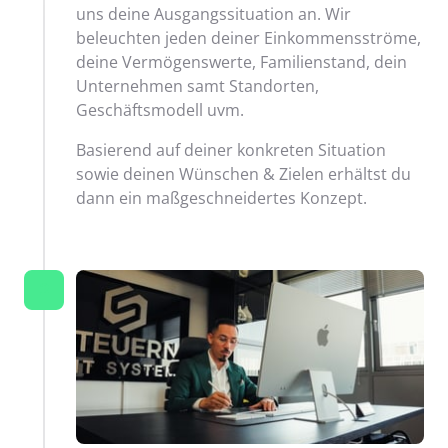
uns deine Ausgangssituation an. Wir 
beleuchten jeden deiner Einkommensströme, 
deine Vermögenswerte, Familienstand, dein 
Unternehmen samt Standorten, 
Geschäftsmodell uvm.
Basierend auf deiner konkreten Situation 
sowie deinen Wünschen & Zielen erhältst du 
dann ein maßgeschneidertes Konzept.
2