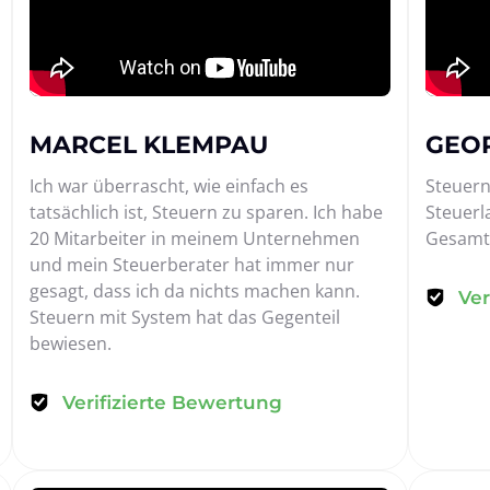
MARCEL KLEMPAU
GEO
Ich war überrascht, wie einfach es 
Steuern
tatsächlich ist, Steuern zu sparen. Ich habe 
Steuerl
20 Mitarbeiter in meinem Unternehmen 
Gesamtb
und mein Steuerberater hat immer nur 
gesagt, dass ich da nichts machen kann. 
Ver
Steuern mit System hat das Gegenteil 
bewiesen.
Verifizierte Bewertung