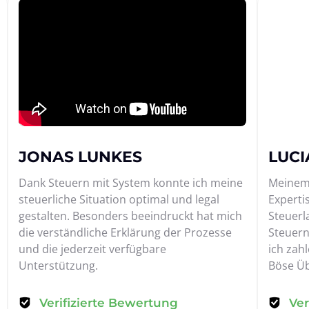
JONAS LUNKES
LUCI
Dank Steuern mit System konnte ich meine 
Meinem 
steuerliche Situation optimal und legal 
Expertis
gestalten. Besonders beeindruckt hat mich 
Steuerla
die verständliche Erklärung der Prozesse 
Steuern
und die jederzeit verfügbare 
ich zahl
Unterstützung.
Böse Üb
Verifizierte Bewertung
Ver