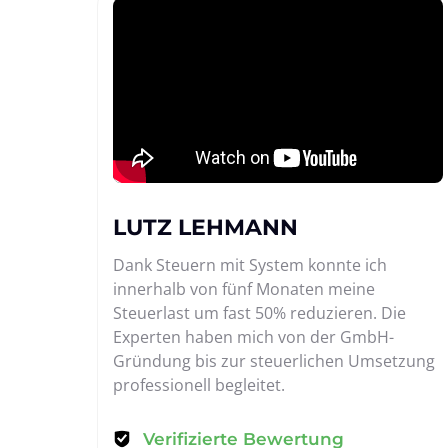
LUTZ LEHMANN
Dank Steuern mit System konnte ich 
innerhalb von fünf Monaten meine 
Steuerlast um fast 50% reduzieren. Die 
Experten haben mich von der GmbH-
Gründung bis zur steuerlichen Umsetzung 
professionell begleitet.
Verifizierte Bewertung