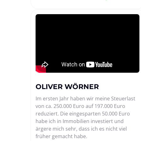
OLIVER WÖRNER
Im ersten Jahr haben wir meine Steuerlast 
von ca. 250.000 Euro auf 197.000 Euro 
reduziert. Die eingesparten 50.000 Euro 
habe ich in Immobilien investiert und 
ärgere mich sehr, dass ich es nicht viel 
früher gemacht habe.