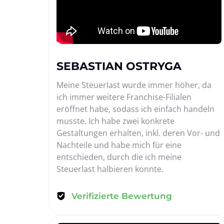
SEBASTIAN OSTRYGA
Meine Steuerlast wurde immer höher, da 
ich immer weitere Franchise-Filialen 
eröffnet habe, sodass ich einfach handeln 
musste. Ich habe zwei konkrete 
Gestaltungen erhalten, inkl. deren Vor- und 
Nachteile und habe mich für eine 
entschieden, durch die ich meine 
Steuerlast halbieren konnte.
Verifizierte Bewertung