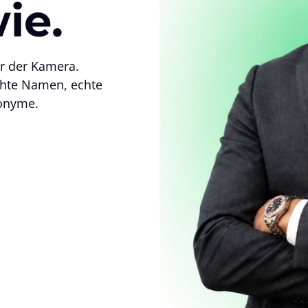
ie.
r der Kamera. 
chte Namen, echte 
donyme.