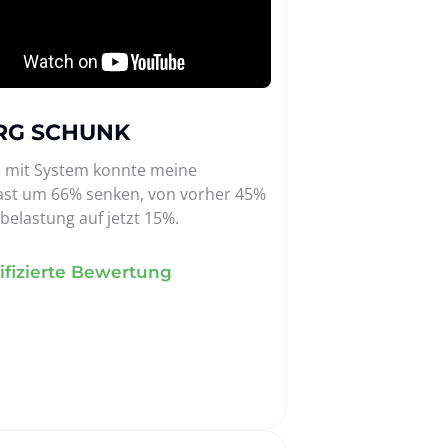
RG SCHUNK
 mit System konnte meine 
ast um 66% senken, von vorher 45% 
elastung auf jetzt 15%.
ifizierte Bewertung